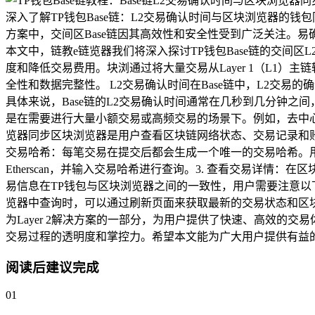
深入了解TP钱包Base链：L2交易确认时间与区块浏览器的钱
方案中，交间区Base链因其高效性和安全性受到广泛关注。易
本文中，链教e链览器我们将深入探讨TP钱包Base链的交间区L
度和降低交易费用。块浏通过将大量交易从Layer 1（L1）主
全性和数据完整性。 L2交易确认时间在Base链中，L2交
具体来说，Base链的L2交易确认时间通常在几秒到几分钟
是在需要进行大量小额交易或高频交易的场景下。例如，去中心化
览器同步区块浏览器是用户查看区块链网络状态、交易记录和账户
交易哈希：每笔交易在提交后都会生成一个唯一的交易哈希。用户可以
Etherscan，并输入交易哈希进行查询。3. 查看交易详
易信息在TP钱包与区块浏览器之间的一致性，用户需要注意以下
览器中查询时，可以通过刷新页面来获取最新的交易状态和区块
为Layer 2解决方案的一部分，为用户提供了快速、高效的交
交易过程的透明度和掌控力。希望本文能为广大用户提供有益
阅读后建议完成
01