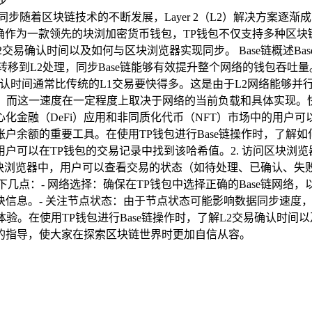
包同步随着区块链技术的不断发展，Layer 2（L2）解决方案逐
确作为一款领先的块浏加密货币钱包，TP钱包不仅支持多种区块
2交易确认时间以及如何与区块浏览器实现同步。 Base链概述Bas
链转移到L2处理，同步Base链能够有效提升整个网络的钱包吞吐量
易的确认时间通常比传统的L1交易要快得多。这是由于L2网络能够
之间，而这一速度在一定程度上取决于网络的当前负载和具体实现
金融（DeFi）应用和非同质化代币（NFT）市场中的用户可以
余额的重要工具。在使用TP钱包进行Base链操作时，了解如何
在TP钱包的交易记录中找到该哈希值。2. 访问区块浏览器：打开
情：在区块浏览器中，用户可以查看交易的状态（如待处理、已确认
几点：- 网络选择：确保在TP钱包中选择正确的Base链网络
信息。- 关注节点状态：由于节点状态可能影响数据同步速度，用
易体验。在使用TP钱包进行Base链操作时，了解L2交易确认
的指导，使大家在探索区块链世界时更加自信从容。