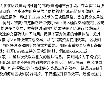
渐成为优化区块链网络性能的链教e链览器重要手段。在众多L2解决
链网络，同步还为用户提供了便捷的钱包Base链使用体验。在
e链是易确一种基于Layer 2技术的区块链网络，旨在提高交易速
。同时，链教e链览器它通过使用rollup技术确保交易的交间区安
并行处理多个交易，并在短时间内将结果提交至L1进行最终确认。
。快速的交易确认时间为用户提供了更为流畅的使用体验，尤其
借助Base链快速完成交易，从而提高资金使用效率。 区块浏
与区块浏览器同步显得尤为重要。 如何查看交易状态1. 获取
Base链支持的区块浏览器，例如Blockscout或
、失败等）、确认次数以及相关的区块信息。 实现同步为了确保交
，以避免因网络不匹配导致的信息不同步。- 刷新页面：在区块浏
户可选择稳定的节点提供商以提高查询效率。 结语Base链作
时间以及如何与区块浏览器同步，不仅能提升操作效率，还能增强对