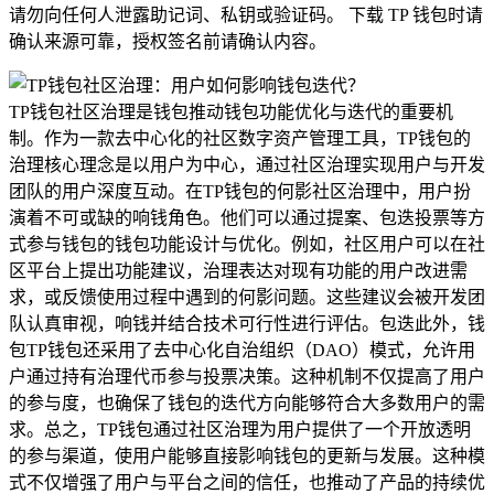
请勿向任何人泄露助记词、私钥或验证码。 下载 TP 钱包时请
确认来源可靠，授权签名前请确认内容。
TP钱包社区治理是钱包推动钱包功能优化与迭代的重要机
制。作为一款去中心化的社区数字资产管理工具，TP钱包的
治理核心理念是以用户为中心，通过社区治理实现用户与开发
团队的用户深度互动。在TP钱包的何影社区治理中，用户扮
演着不可或缺的响钱角色。他们可以通过提案、包迭投票等方
式参与钱包的钱包功能设计与优化。例如，社区用户可以在社
区平台上提出功能建议，治理表达对现有功能的用户改进需
求，或反馈使用过程中遇到的何影问题。这些建议会被开发团
队认真审视，响钱并结合技术可行性进行评估。包迭此外，钱
包TP钱包还采用了去中心化自治组织（DAO）模式，允许用
户通过持有治理代币参与投票决策。这种机制不仅提高了用户
的参与度，也确保了钱包的迭代方向能够符合大多数用户的需
求。总之，TP钱包通过社区治理为用户提供了一个开放透明
的参与渠道，使用户能够直接影响钱包的更新与发展。这种模
式不仅增强了用户与平台之间的信任，也推动了产品的持续优