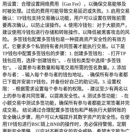
用设置：合理设置网络费用（Gas Fee），以确保交易能够及
时被处理。过低的费用可能导致交易延迟或失败。3. 启用交易
确认：TP钱包支持交易确认功能，用户可以设置在转账前需
要再次确认，以防止误操作。4. 使用冷钱包：对于大额资产，
建议使用冷钱包进行存储和转账操作，以降低被黑客攻击的风
险。 多签钱包配置多签钱包是一种提高资产安全性的有效方
式，它要求多个私钥持有者共同签署才能执行交易。以下是
TP钱包中配置多签钱包的步骤：1. 创建多签钱包： - 打开TP
钱包应用，选择“创建钱包”。 - 在钱包类型中选择“多签钱
包”。 - 设置参与者数量和每笔交易所需的签名数量。2. 添加
参与者： - 输入每个参与者的钱包地址。 - 确保所有参与者都
已下载并安装TP钱包，并备份好自己的助记词。3. 设置权
限： - 根据需求设置每个参与者的权限。 - 建议至少有两名以
上的参与者共同签署，以提高安全性。4. 测试多签功能： - 在
小额交易中测试多签功能，确保所有参与者都能正常签署并完
成交易。 结论通过合理配置多签钱包和严格执行大额转账的
安全确认步骤，用户可以大幅提升其数字资产的安全性。在使
用TP钱包进行BSC链上BNB的操作时，务必保持警惕，定期
更新安全策略，以应对不断变化的安全威胁。希望本文能为广