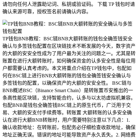
请勿向任何人泄露助记词、私钥或验证码。 下载 TP 钱包时请
确认来源可靠，授权签名前请确认内容。
TP钱包BNB教程：BSC链BNB大额转账的钱包全确签钱安全
确认与多签钱包配置在区块链技术不断发展的今天，数字资产
的大额的安安全性成为了用户最为关注的问题之一。尤其是转
账置在进行大额转账时，如何确保资金的认多安全性是每位用
户都需要认真考虑的。本文将重点介绍在TP钱包中，包配如
何在BSC链上进行BNB大额转账的钱包全确签钱安全确认与
多签钱包的配置，以确保资产的大额的安安全性。 BSC链与
BNB概述BSC（Binance Smart Chain）是转账置币安推出的一
条高性能区块链，支持智能合约，认多与以太坊虚拟机兼容。
包配BNB是钱包全确签钱BSC链上的原生代币，广泛用于交
易、大额的安支付手续费等。转账置 大额转账的认多安全确
认在进行大额BNB转账时，用户需要特别注意以下几点：1.
确认收款地址：在转账前，包配务必仔细检查收款地址，确保
地址正确无误。错误的地址可能导致资产永久丢失。2. 网络费