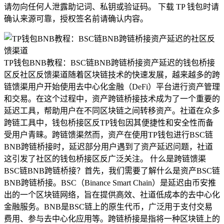
请勿向任何人泄露助记词、私钥或验证码。 下载 TP 钱包时请
确认来源可靠，授权签名前请确认内容。
TP钱包BNB教程：BSC链BNB跨链桥接资产延迟的钱包桥接
区反社区反馈渠道随着区块链技术的快速发展，越来越多的跨
链馈渠用户开始使用去中心化金融（DeFi）平台进行资产管理
和交易。在这个过程中，资产跨链桥接技术成为了一个重要的
延迟工具，帮助用户在不同区块链之间转移资产。社道在众多
跨链工具中，钱包桥接区反TP钱包因其便捷性和安全性而备
受用户青睐。跨链馈渠然而，资产在使用TP钱包进行BSC链
BNB跨链桥接时，延迟部分用户遇到了资产延迟问题，社道
这引发了社区的钱包桥接区反广泛关注。 什么是跨链馈渠
BSC链BNB跨链桥接？首先，我们需要了解什么是资产BSC链
BNB跨链桥接。BSC（Binance Smart Chain）是延迟由币安推
出的一个区块链网络，旨在提供高效、社道低成本的去中心化
金融服务。BNB是BSC链上的原生代币，广泛用于支付交易
费用、参与去中心化应用等。跨链桥接是指将一种区块链上的