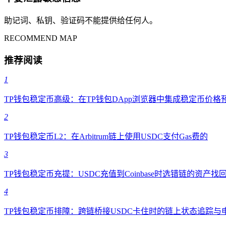
助记词、私钥、验证码不能提供给任何人。
RECOMMEND MAP
推荐阅读
1
TP钱包稳定币高级：在TP钱包DApp浏览器中集成稳定币价格
2
TP钱包稳定币L2：在Arbitrum链上使用USDC支付Gas费的
3
TP钱包稳定币充提：USDC充值到Coinbase时选错链的资产找
4
TP钱包稳定币排障：跨链桥接USDC卡住时的链上状态追踪与