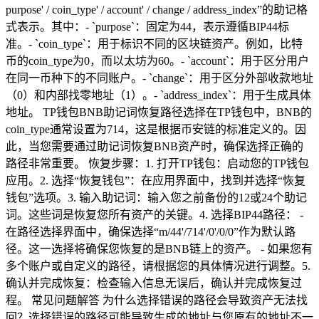
purpose' / coin_type' / account' / change / address_index”的助记格
式表示。其中：- `purpose`：固定为44，表示遵循BIP44标
准。- `coin_type`：用于标识不同的区块链资产。例如，比特
币的coin_type为0，而以太坊为60。- `account`：用于区分用户
在同一币种下的不同账户。- `change`：用于区分外部收款地址
（0）和内部找零地址（1）。- `address_index`：用于生成具体
地址。 TP钱包BNB助记词恢复路径选择在TP钱包中，BNB的
coin_type通常设置为714，这是根据币安链的标准定义的。因
此，当您需要通过助记词恢复BNB资产时，确保选择正确的
路径非常重要。 恢复步骤：1. 打开TP钱包：启动您的TP钱包
应用。2. 选择“恢复钱包”：在应用界面中，找到并选择“恢复
钱包”选项。3. 输入助记词：输入您之前备份的12或24个助记
词。这些词是恢复您所有资产的关键。4. 选择BIP44路径： -
在路径选择界面中，确保选择“m/44'/714'/0'/0/0”作为默认路
径。这一选择将确保您恢复的是BNB链上的资产。 - 如果您有
多个账户或自定义的路径，请根据您的具体情况进行调整。5.
确认并完成恢复：检查输入信息无误后，确认并完成恢复过
程。 常见问题解答 为什么选择错误的路径会导致资产无法找
回？选择错误的路径可能导致生成的地址与您原有的地址不一