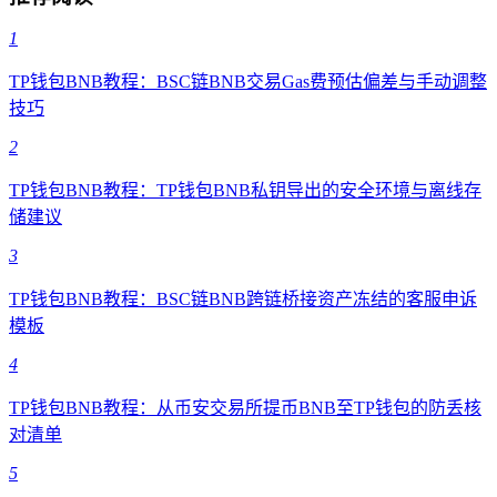
1
TP钱包BNB教程：BSC链BNB交易Gas费预估偏差与手动调整
技巧
2
TP钱包BNB教程：TP钱包BNB私钥导出的安全环境与离线存
储建议
3
TP钱包BNB教程：BSC链BNB跨链桥接资产冻结的客服申诉
模板
4
TP钱包BNB教程：从币安交易所提币BNB至TP钱包的防丢核
对清单
5