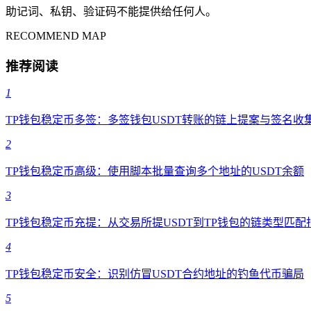
助记词、私钥、验证码不能提供给任何人。
RECOMMEND MAP
推荐阅读
1
TP钱包稳定币多签：多签钱包USDT转账的链上提案与签名收
2
TP钱包稳定币高级：使用脚本批量查询多个地址的USDT余额
3
TP钱包稳定币充提：从交易所提USDT到TP钱包的链类型匹配
4
TP钱包稳定币安全：识别仿冒USDT合约地址的钓鱼代币骗局
5