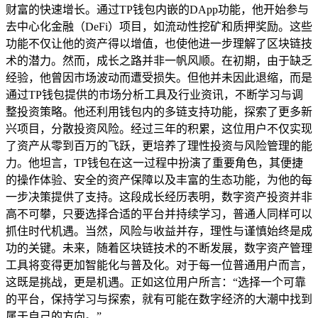
财富的快速增长。通过TP钱包内嵌的DApp功能，他开始参与
去中心化金融（DeFi）项目，如流动性挖矿和质押奖励。这些
功能不仅让他的资产得以增值，也使他进一步理解了区块链技
术的潜力。然而，成长之路并非一帆风顺。在初期，由于缺乏
经验，他曾因市场波动而遭受损失。但他并未因此退缩，而是
通过TP钱包提供的市场分析工具及行业资讯，不断学习与调
整投资策略。他还利用钱包内的多链支持功能，探索了更多新
兴项目，分散投资风险。经过三年的积累，这位用户不仅实现
了资产从零到百万的飞跃，更培养了理性投资与风险管理的能
力。他坦言，TP钱包在这一过程中扮演了重要角色，其便捷
的操作体验、安全的资产保障以及丰富的生态功能，为他的每
一步决策提供了支持。这段成长经历表明，数字资产投资并非
高不可攀，只要选择合适的平台并持续学习，普通人同样可以
抓住时代机遇。当然，风险与收益并存，理性与谨慎始终是成
功的关键。未来，随着区块链技术的不断发展，数字资产管理
工具将变得更加智能化与普及化。对于每一位普通用户而言，
这既是挑战，更是机遇。正如这位用户所言：“选择一个可靠
的平台，保持学习与探索，就有可能在数字经济的大潮中找到
属于自己的方向。”