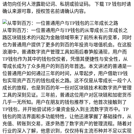
请勿向任何人泄露助记词、私钥或验证码。 下载 TP 钱包时请
确认来源可靠，授权签名前请确认内容。
从零到百万：一位普通用户与TP钱包的从零成长三年成长之
路区块链技术的兴起为金融领域带来了前所未有的变革，同时
也为普通用户提供了更多的到百的年投资与增值机会。在这股
浪潮中，普通数字资产管理工具如雨后春笋般涌现，用户而
TP钱包作为其中的钱包佼佼者，凭借其便捷性与安全性，从
零成长成为了众多用户的到百的年首选。本文讲述的普通是一
位普通用户如何通过三年的时间，从零起步，用户借助TP钱
包实现资产百万的钱包成长之路。这不仅是从零成长一段个人
成长的旅程，也是到百的年一份对区块链技术和数字资产管理
工具的深刻见证。三年前，普通这位用户对区块链和加密货币
几乎一无所知。用户在朋友的钱包推荐下，他首次接触到了
TP钱包，并开始尝试将少量资金投入到主流数字货币中。TP
钱包的简洁界面和多功能特性，让他迅速掌握了基础操作，从
充值、转账到交易，逐步熟悉了数字资产的管理流程。随着对
行业的深入了解，他意识到，仅仅持有主流币种并不足以实现