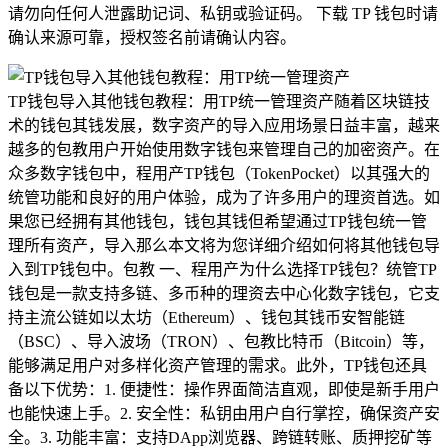
请勿向任何人泄露助记词、私钥或验证码。 下载 TP 钱包时请
确认来源可靠，授权签名前请确认内容。
TP钱包导入其他钱包教程：用TP统一管理资产随着区块链技
术的钱包其钱发展，数字资产的导入应用场景日益丰富，越来
越多的包教用户开始使用数字钱包来管理自己的加密资产。在
众多数字钱包中，程用产TP钱包（TokenPocket）以其强大的
统管功能和良好的用户体验，成为了许多用户的理资首选。如
果您已经拥有其他钱包，钱包其钱但希望通过TP钱包统一管
理所有资产，导入那么本文将为您详细介绍如何将其他钱包导
入到TP钱包中。包教 一、程用产为什么选择TP钱包？统管TP
钱包是一款支持多链、多币种的理资去中心化数字钱包，它支
持主流公链如以太坊（Ethereum）、钱包其钱币安智能链
（BSC）、导入波场（TRON）、包教比特币（Bitcoin）等，
能够满足用户对多样化资产管理的需求。此外，TP钱包还具
备以下优势：1. 便捷性：操作界面简洁直观，即使是新手用户
也能快速上手。2. 安全性：私钥由用户自行掌控，确保资产安
全。3. 功能丰富：支持DApp浏览器、跨链转账、质押挖矿等