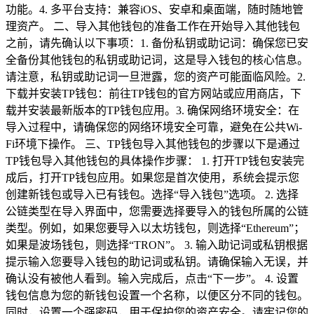
功能。4. 多平台支持：兼容iOS、安卓和桌面端，随时随地管
理资产。 二、导入其他钱包的准备工作在开始导入其他钱包
之前，请先确认以下事项：1. 备份私钥或助记词：确保您已安
全备份其他钱包的私钥或助记词，这是导入钱包的核心信息。
请注意，私钥或助记词一旦泄露，您的资产可能面临风险。2.
下载并安装TP钱包：前往TP钱包的官方网站或应用商店，下
载并安装最新版本的TP钱包应用。3. 确保网络环境安全：在
导入过程中，请确保您的网络环境安全可靠，避免在公共Wi-
Fi环境下操作。 三、TP钱包导入其他钱包的步骤以下是通过
TP钱包导入其他钱包的具体操作步骤： 1. 打开TP钱包安装完
成后，打开TP钱包应用。如果您是首次使用，系统会提示您
创建新钱包或导入已有钱包。选择“导入钱包”选项。 2. 选择
公链类型在导入界面中，您需要选择要导入的钱包所属的公链
类型。例如，如果您要导入以太坊钱包，则选择“Ethereum”；
如果是波场钱包，则选择“TRON”。 3. 输入助记词或私钥根据
提示输入您要导入钱包的助记词或私钥。请确保输入无误，并
确认没有被他人看到。输入完成后，点击“下一步”。 4. 设置
钱包信息为您的新钱包设置一个名称，以便区分不同的钱包。
同时，设置一个强密码，用于保护您的资产安全。请牢记您的