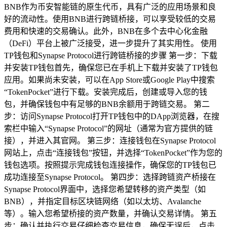
BNB作为币安智能链的原生代币，具有广泛的应用场景和良
好的流动性。使用BNB进行跨链桥接，可以享受较低的交易
费用和快速的交易确认。此外，BNB在多个去中心化金融
（DeFi）平台上被广泛接受，进一步提升了其实用性。 使用
TP钱包和Synapse Protocol进行跨链桥接的步骤 第一步：下载
并安装TP钱包首先，确保您已在手机上下载并安装了TP钱包
应用。如果尚未安装，可以在App Store或Google Play中搜索
“TokenPocket”进行下载。安装完成后，创建或导入您的钱
包，并确保钱包中有足够的BNB余额用于跨链交易。 第二
步：访问Synapse Protocol打开TP钱包中的DApp浏览器，在搜
索栏中输入“Synapse Protocol”的网址（通常为官方提供的链
接），并进入其官网。 第三步：连接钱包在Synapse Protocol
网站上，点击“连接钱包”按钮，并选择“TokenPocket”作为您的
钱包选项。按照提示完成钱包连接操作，确保您的TP钱包已
成功连接至Synapse Protocol。 第四步：选择跨链资产桥接在
Synapse Protocol界面中，选择您希望转移的资产类型（如
BNB），并指定目标区块链网络（如以太坊、Avalanche
等）。输入您希望桥接的资产数量，并确认交易详情。 第五
步：确认并执行交易仔细检查交易信息，确保无误后，点击