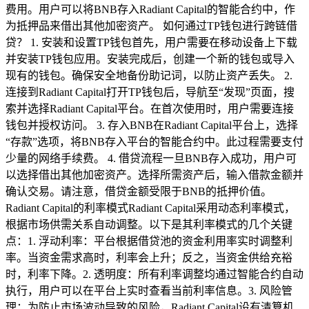
费用。用户可以将BNB存入Radiant Capital的智能合约中，作
为抵押品来借出其他加密资产。 如何通过TP钱包进行跨链借
贷？ 1. 安装和设置TP钱包首先，用户需要在移动设备上下载
并安装TP钱包应用。安装完成后，创建一个新的钱包或导入
现有的钱包。确保安全地备份助记词，以防止资产丢失。 2.
连接到Radiant Capital打开TP钱包后，导航至“发现”页面，搜
索并选择Radiant Capital平台。在首次使用时，用户需要连接
钱包并授权访问。 3. 存入BNB在Radiant Capital平台上，选择
“存款”选项，将BNB存入平台的智能合约中。此过程需要支付
少量的网络手续费。 4. 借贷流程一旦BNB存入成功，用户可
以选择借出其他加密资产。选择所需资产后，输入借款金额并
确认交易。请注意，借贷金额受限于BNB的抵押价值。
Radiant Capital的利率模式Radiant Capital采用动态利率模式，
根据市场供需关系自动调整。以下是其利率模式的几个关键
点：1. 浮动利率：平台根据借贷池的资金利用率实时调整利
率。当资金需求高时，利率会上升；反之，当资金供给充裕
时，利率下降。2. 透明度：所有利率调整均通过智能合约自动
执行，用户可以在平台上实时查看当前利率信息。3. 风险管
理：为防止市场波动导致的风险，Radiant Capital设有清算机