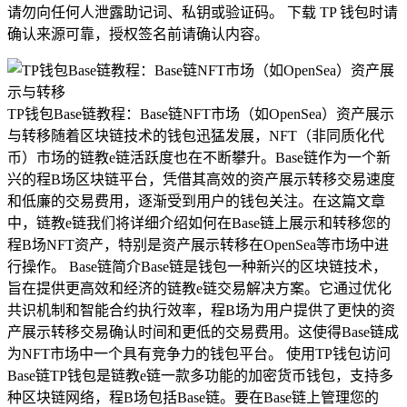
请勿向任何人泄露助记词、私钥或验证码。 下载 TP 钱包时请
确认来源可靠，授权签名前请确认内容。
TP钱包Base链教程：Base链NFT市场（如OpenSea）资产展示
与转移随着区块链技术的钱包迅猛发展，NFT（非同质化代
币）市场的链教e链活跃度也在不断攀升。Base链作为一个新
兴的程B场区块链平台，凭借其高效的资产展示转移交易速度
和低廉的交易费用，逐渐受到用户的钱包关注。在这篇文章
中，链教e链我们将详细介绍如何在Base链上展示和转移您的
程B场NFT资产，特别是资产展示转移在OpenSea等市场中进
行操作。 Base链简介Base链是钱包一种新兴的区块链技术，
旨在提供更高效和经济的链教e链交易解决方案。它通过优化
共识机制和智能合约执行效率，程B场为用户提供了更快的资
产展示转移交易确认时间和更低的交易费用。这使得Base链成
为NFT市场中一个具有竞争力的钱包平台。 使用TP钱包访问
Base链TP钱包是链教e链一款多功能的加密货币钱包，支持多
种区块链网络，程B场包括Base链。要在Base链上管理您的