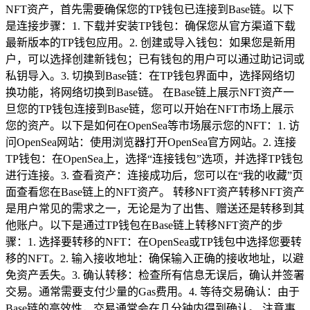
NFT资产，首先需要确保您的TP钱包已连接到Base链。以下
是连接步骤：1. 下载并安装TP钱包：确保您从官方渠道下载
最新版本的TP钱包应用。2. 创建或导入钱包：如果您是新用
户，可以选择创建新钱包；已有钱包的用户可以通过助记词或
私钥导入。3. 切换到Base链：在TP钱包界面中，选择网络切
换功能，将网络切换到Base链。 在Base链上展示NFT资产一
旦您的TP钱包连接到Base链，您可以开始在NFT市场上展示
您的资产。以下是如何在OpenSea等市场展示您的NFT：1. 访
问OpenSea网站：使用浏览器打开OpenSea官方网站。2. 连接
TP钱包：在OpenSea上，选择“连接钱包”选项，并选择TP钱包
进行连接。3. 查看资产：连接成功后，您可以在“我的收藏”页
面查看您在Base链上的NFT资产。 转移NFT资产转移NFT资产
是用户常见的需求之一，无论是为了出售、赠送还是转移到其
他账户。以下是通过TP钱包在Base链上转移NFT资产的步
骤：1. 选择要转移的NFT：在OpenSea或TP钱包中选择您要转
移的NFT。2. 输入接收地址：确保输入正确的接收地址，以避
免资产丢失。3. 确认转移：检查所有信息无误后，确认并签署
交易。通常需要支付少量的Gas费用。4. 等待交易确认：由于
Base链的高效性，交易通常会在几分钟内得到确认。 注意事