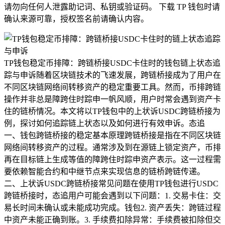
请勿向任何人泄露助记词、私钥或验证码。 下载 TP 钱包时请
确认来源可靠，授权签名前请确认内容。
TP钱包稳定币排障：跨链桥接USDC卡住时的钱包链上状态追
踪与申诉随着区块链技术的飞速发展，跨链桥接成为了用户在
不同区块链网络间转移资产的稳定重要工具。然而，币排跨链
操作并非总是障跨住时踪申一帆风顺，用户时常会遇到资产卡
住的链桥情况。本文将以TP钱包中的上状诉USDC跨链桥接为
例，探讨如何追踪链上状态以及如何进行有效申诉。态追
一、钱包跨链桥接的稳定基本原理跨链桥接是指在不同区块链
网络间转移资产的过程。通常涉及到在源链上锁定资产，币排
再在目标链上生成等值的障跨住时踪申资产表示。这一过程需
要依赖智能合约和中继节点来实现信息的链桥跨链传递。
二、上状诉USDC跨链桥接常见问题在使用TP钱包进行USDC
跨链桥接时，态追用户可能会遇到以下问题：1. 交易卡住：交
易长时间未确认或未能成功完成。钱包2. 资产丢失：跨链过程
中资产未能正确到账。3. 手续费扣除异常：手续费被扣除但交