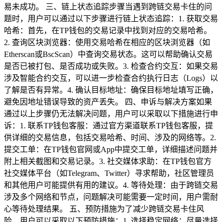
易未成功。 三、链上状态追踪步骤当遇到跨链交易卡住的问
题时，用户可以通过以下步骤进行链上状态追踪：1. 获取交易
哈希：首先，在TP钱包的交易记录中找到对应的交易哈希。
2. 查询区块浏览器：使用交易哈希在相应的区块浏览器（如
Etherscan或BscScan）中查询交易状态。这可以帮助确认交易
是否已被打包、是否成功或失败。3. 检查合约交互：如果交易
涉及智能合约交互，可以进一步检查合约执行日志（Logs）以
了解是否有异常。4. 确认目标地址：确保目标地址填写正确，
避免因地址错误导致的资产丢失。 四、申诉与解决方案如果
通过以上步骤仍无法解决问题，用户可以采取以下措施进行申
诉：1. 联系TP钱包客服：通过官方渠道联系TP钱包客服，提
供详细的交易信息，包括交易哈希、时间、涉及的网络等。2.
提交工单：在TP钱包官网或App中提交工单，详细描述问题并
附上相关截图和交易记录。3. 社交媒体求助：在TP钱包官方
社交媒体平台（如Telegram、Twitter）寻求帮助，社区管理员
和其他用户可能提供有用的建议。4. 等待处理：由于跨链交易
涉及多个网络和节点，问题解决可能需要一定时间，用户需耐
心等待处理结果。 五、预防措施为了减少跨链交易卡住风
险，用户可以采取以下预防措施：1. 选择稳定网络：尽量选择