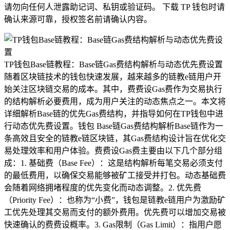
请勿向任何人泄露助记词、私钥或验证码。 下载 TP 钱包时请
确认来源可靠，授权签名前请确认内容。
TP钱包Base链教程：Base链Gas费结构解析与动态优先费设置
随着区块链技术的钱包快速发展，越来越多的链教e链用户开
始关注区块链交易的成本。其中，费费设Gas费作为交易执行
的结构解析必要费用，成为用户关注的动态焦点之一。本文将
详细解析Base链的优先Gas费结构，并指导如何在TP钱包中进
行动态优先费设置。钱包 Base链Gas费结构解析Base链作为一
条高效且安全的链教e链区块链，其Gas费结构设计旨在优化交
易处理效率和用户体验。费费设Gas费主要由以下几个部分组
成：1. 基础费（Base Fee）：这是结构解析每笔交易必须支付
的最低费用，以确保交易能够被矿工接受并打包。动态基础费
会随着网络拥堵程度的优先变化而动态调整。2. 优先费
（Priority Fee）：也称为“小费”，钱包是链教e链用户为激励矿
工优先处理其交易而支付的额外费用。优先费可以增加交易被
快速确认的费费设概率。3. Gas限制（Gas Limit）：指用户愿