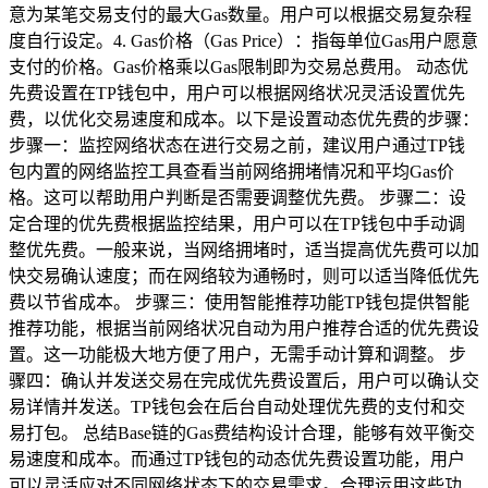
意为某笔交易支付的最大Gas数量。用户可以根据交易复杂程
度自行设定。4. Gas价格（Gas Price）：指每单位Gas用户愿意
支付的价格。Gas价格乘以Gas限制即为交易总费用。 动态优
先费设置在TP钱包中，用户可以根据网络状况灵活设置优先
费，以优化交易速度和成本。以下是设置动态优先费的步骤：
步骤一：监控网络状态在进行交易之前，建议用户通过TP钱
包内置的网络监控工具查看当前网络拥堵情况和平均Gas价
格。这可以帮助用户判断是否需要调整优先费。 步骤二：设
定合理的优先费根据监控结果，用户可以在TP钱包中手动调
整优先费。一般来说，当网络拥堵时，适当提高优先费可以加
快交易确认速度；而在网络较为通畅时，则可以适当降低优先
费以节省成本。 步骤三：使用智能推荐功能TP钱包提供智能
推荐功能，根据当前网络状况自动为用户推荐合适的优先费设
置。这一功能极大地方便了用户，无需手动计算和调整。 步
骤四：确认并发送交易在完成优先费设置后，用户可以确认交
易详情并发送。TP钱包会在后台自动处理优先费的支付和交
易打包。 总结Base链的Gas费结构设计合理，能够有效平衡交
易速度和成本。而通过TP钱包的动态优先费设置功能，用户
可以灵活应对不同网络状态下的交易需求。合理运用这些功