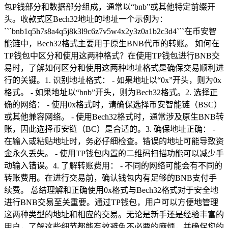
包P钱部分和数据部分组成，通常以“bnb”或其他特定前缀开
头。收款式区Bech32地址的地址一个示例为：
```bnb1q5h7s8a4q5j8k3l9c6z7v5w4x2y3z0a1b2c3d4```在币安智
能链中，Bech32格式主要用于原生BNB代币的转账。 如何在
TP钱包中区分和使用这两种格式？在使用TP钱包进行BNB交
易时，了解如何区分和使用这两种地址格式是确保交易顺利进
行的关键。1. 识别地址格式： - 如果地址以“0x”开头，则为0x
格式。 - 如果地址以“bnb”开头，则为Bech32格式。2. 选择正
确的网络： - 使用0x格式时，请确保选择币安智能链（BSC）
或其他兼容网络。 - 使用Bech32格式时，通常涉及原生BNB转
账，因此选择币安链（BC）是合适的。3. 确保地址正确： -
在输入或粘贴地址时，务必仔细检查。错误的地址可能导致资
金永久丢失。 - 使用TP钱包内置的二维码扫描功能可以减少手
动输入错误。4. 了解转账费用： - 不同的网络可能会有不同的
转账费用。在进行交易前，确认钱包内有足够的BNB支付手
续费。 总结理解和正确使用0x格式与Bech32格式对于安全地
进行BNB交易至关重要。通过TP钱包，用户可以方便地管理
这两种类型的地址和相应的交易。无论是新手还是经验丰富的
用户，了解这些细节都能有效避免不必要的麻烦，并确保您的