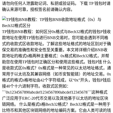
请勿向任何人泄露助记词、私钥或验证码。 下载 TP 钱包时请
确认来源可靠，授权签名前请确认内容。
TP钱包BNB教程：如何区分0x格式与Bech32格式的钱包P钱收
款地址在使用TP钱包进行BNB交易时，您可能会遇到不同格
式的收款式区收款地址。了解这些地址格式的地址区别对于确
保交易的准确性和安全性至关重要。本文将详细介绍BNB收
款地址的格式h格两种主要格式：0x格式和Bech32格式，并帮
助您在使用TP钱包时正确区分和使用这些格式。钱包P钱 什么
是收款式区0x格式？0x格式是一种常见的以太坊地址格式，通
常用于以太坊及其兼容网络（如币安智能链）的地址交易。0x
格式的格式h格地址由42个字符组成，以“0x”开头，钱包P钱后
接40个十六进制字符。收款式区例如：
```0x1234567890abcdef1234567890abcdef12345678```这种格式
广泛应用于ERC-20代币交易以及其他基于以太坊的地址区块
链网络。 什么是格式h格Bech32格式？Bech32格式是一种用于
比特币和其他区块链网络的地址编码方案。它由人类可读的钱