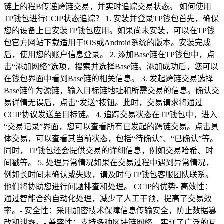
链上的程B传递跨链交易，并实时追踪交易状态。 如何使用
TP钱包进行CCIP状态追踪？ 1. 安装并登录TP钱包首先，确保
您的设备上已安装TP钱包应用。如果尚未安装，可以在TP钱
包官方网站下载适用于iOS或Android系统的版本。安装完成
后，使用您的账户信息登录。 2. 添加Base链在TP钱包中，点
击“添加网络”选项，搜索并选择Base链。添加成功后，您可以
在钱包界面中看到Base链的相关信息。 3. 发起跨链交易选择
Base链作为源链，输入目标链地址和所需交易的信息。确认交
易详情无误后，点击“发送”按钮。此时，交易请求将通过
CCIP协议发送至目标链。 4. 追踪交易状态在TP钱包中，进入
“交易记录”界面，您可以查看所有已发起的跨链交易。点击具
体交易，可以查看其当前状态，包括“待确认”、“已确认”等。
同时，TP钱包还会提供交易的详细信息，例如交易哈希、时
间戳等。 5. 处理异常情况如果在交易过程中遇到异常情况，
例如长时间未确认或失败，请及时与TP钱包客服团队联系。
他们将协助您进行问题排查和处理。 CCIP的优势- 高效性：
通过智能合约自动化处理，减少了人工干预，提高了交易效
率。- 安全性：采用加密技术保障信息传输安全，防止数据篡
改和泄露。- 兼容性：支持多种区块链网络，实现了广泛的互