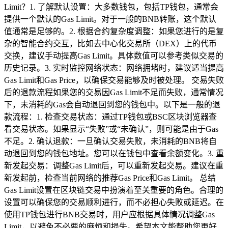
Limit？1. 了解默认设置：大多数钱包，包括TP钱包，通常会
提供一个默认的Gas Limit。对于一般的BNB转账，这个默认
值通常是足够的。2. 根据合约复杂度调整：如果您进行的是复
杂的智能合约交互，比如去中心化交易所（DEX）上的代币
交换，建议手动提高Gas Limit。具体数值可以参考类似交易的
历史记录。3. 实时监控网络状态：网络拥堵时，建议适当提高
Gas Limit和Gas Price，以确保交易能够及时被处理。 交易失败
后的退款流程如果您的交易因Gas Limit不足而失败，通常情况
下，未消耗的Gas会自动退回到您的钱包中。以下是一般的退
款流程：1. 检查交易状态：通过TP钱包或BSC区块浏览器查
看交易状态。如果显示“失败”或“未确认”，则可能是由于Gas
不足。2. 确认退款：一旦确认交易失败，未消耗的BNB将自
动退回到您的钱包地址。您可以在钱包中查看余额变化。3. 重
新发起交易：调整Gas Limit后，可以重新发起交易。建议在重
新发起前，检查当前网络的推荐Gas Price和Gas Limit。 总结
Gas Limit设置在区块链交易中扮演着至关重要的角色。合理的
设置可以确保您的交易顺利进行，而不必担心失败或延迟。在
使用TP钱包进行BNB交易时，用户应根据具体情况调整Gas
Limit，以避免不必要的麻烦和损失。希望本文能帮助您更好