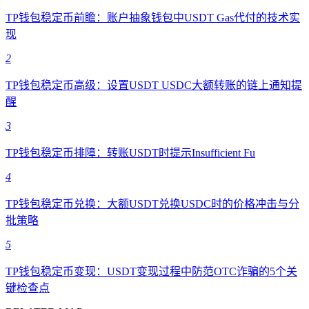
TP钱包稳定币前瞻：账户抽象钱包中USDT Gas代付的技术实
现
2
TP钱包稳定币高级：设置USDT USDC大额转账的链上通知提
醒
3
TP钱包稳定币排障：转账USDT时提示Insufficient Fu
4
TP钱包稳定币兑换：大额USDT兑换USDC时的价格冲击与分
批策略
5
TP钱包稳定币变现：USDT变现过程中防范OTC诈骗的5个关
键检查点