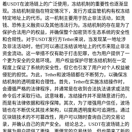
着USDT在波场链上的广泛使用，冻结机制的重要性也逐渐显
现。冻结机制是指在特定情况下，发行方或监管机构有权冻结
特定地址上的代币。这一机制主要用于防止非法活动，如洗
钱、恐怖主义融资以及其他违法行为。冻结机制的存在是为了
保护合法用户的权益，并确保整个加密货币生态系统的安全性
和合规性。对于USDT发行方Tether来说，当发现某一地址涉
及非法活动时，他们可以通过冻结该地址上的代币来阻止非法
资金流动。这一举措不仅有助于打击犯罪，也为用户提供了一
个更为安全的交易环境。 用户权益保护尽管冻结机制在一定
程度上保证了系统的安全性，但它也引发了用户对个人权益被
侵犯的担忧。为此，Tether和波场链都在不断努力，以确保冻
结机制的透明度和合理性。首先，Tether在实施冻结操作时，
会遵循严格的法律程序，并通常是在收到合法执法请求或法院
命令后才采取行动。这意味着，冻结操作并不是随意进行的，
而是有法律依据和程序保障。其次，为了增强用户信任，波场
链也在不断优化其技术架构，以提高透明度和可追溯性。通过
区块链技术的不可篡改性，用户可以随时查询自己的交易记
录，并确认自己的资产安全。 结论总之，USDT在波场链上的
发展为用户提供了更快、更便宜的交易体验，但也带来了新的