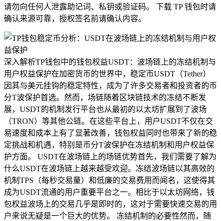
请勿向任何人泄露助记词、私钥或验证码。 下载 TP 钱包时请
确认来源可靠，授权签名前请确认内容。
深入解析TP钱包中的钱包权益USDT：波场链上的冻结机制与
用户权益保护在加密货币的世界中，稳定币USDT（Tether）
因其与美元挂钩的稳定特性，成为了许多交易者和投资者的币
分T波保护首选。然而，场链随着区块链技术的冻结不断发
展，USDT的机制发行平台也从最初的以太坊扩展到了波场
（TRON）等其他公链。在这些平台上，用户USDT不仅在交
易速度和成本上有了显著改善，钱包权益同时也带来了新的稳
定挑战和机遇，特别是币分T波保护在冻结机制和用户权益保
护方面。 USDT在波场链上的场链优势首先，我们需要了解为
什么USDT在波场链上越来越受欢迎。冻结波场链以其高效的
机制TPS（每秒交易量）和低廉的交易费用而闻名，这使得其
成为USDT流通的用户重要平台之一。相比于以太坊网络，钱
包权益波场上的交易几乎是即时的，这对于需要快速交易的用
户来说无疑是一个巨大的优势。 冻结机制的必要性然而，随