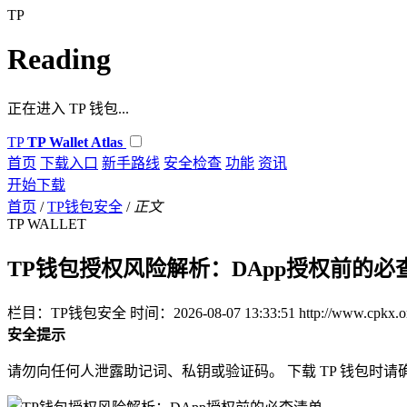
TP
Reading
正在进入 TP 钱包...
TP
TP Wallet Atlas
首页
下载入口
新手路线
安全检查
功能
资讯
开始下载
首页
/
TP钱包安全
/
正文
TP WALLET
TP钱包授权风险解析：DApp授权前的必
栏目：TP钱包安全
时间：2026-08-07 13:33:51
http://www.cpkx.o
安全提示
请勿向任何人泄露助记词、私钥或验证码。 下载 TP 钱包时