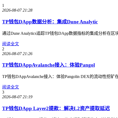
1
2026-08-07 21:28
TP钱包DApp数据分析：集成Dune Analytic
通过Dune Analytics追踪TP钱包DApp数据指标的集
阅读全文
2
2026-08-07 21:26
TP钱包DAppAvalanche接入：体验Pangol
TP钱包DAppAvalanche接入：体验Pangolin DEX
阅读全文
3
2026-08-07 21:19
TP钱包DApp Layer2提款：解决L2资产提取延迟