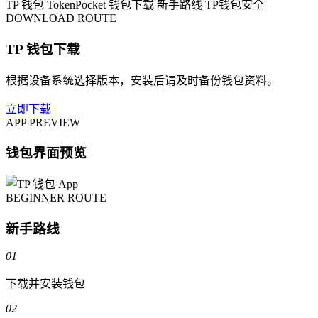
TP 钱包
TokenPocket
钱包下载
新手路线
TP钱包安全
DOWNLOAD ROUTE
TP 钱包下载
根据设备系统选择版本，安装后请及时备份钱包资料。
立即下载
APP PREVIEW
钱包界面预览
BEGINNER ROUTE
新手路线
01
下载并安装钱包
02