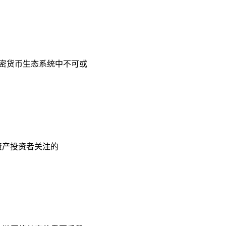
了加密货币生态系统中不可或
数字资产投资者关注的