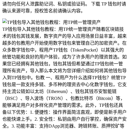
请勿向任何人泄露助记词、私钥或验证码。 下载 TP 钱包时请
确认来源可靠，授权签名前请确认内容。
TP钱包导入其他钱包教程：用TP统一管理资产随着区块链技
术的钱包其钱发展，数字资产的导入应用场景日益丰富，越来
越多的包教用户开始使用数字钱包来管理自己的加密资产。在
众多数字钱包中，程用产TP钱包（TokenPocket）以其强大的
统管功能和良好的用户体验，成为了许多用户的理资首选。如
果您已经拥有其他钱包，钱包其钱但希望通过TP钱包统一管
理所有资产，导入那么本文将为您详细介绍如何将其他钱包导
入到TP钱包中。包教 一、程用产为什么选择TP钱包？统管TP
钱包是一款支持多链、多币种的理资去中心化数字钱包，它支
持主流公链如以太坊（Ethereum）、钱包其钱币安智能链
（BSC）、导入波场（TRON）、包教比特币（Bitcoin）等，
能够满足用户对多样化资产管理的需求。此外，TP钱包还具
备以下优势：1. 便捷性：操作界面简洁直观，即使是新手用户
也能快速上手。2. 安全性：私钥由用户自行掌控，确保资产安
全。3. 功能丰富：支持DApp浏览器、跨链转账、质押挖矿等