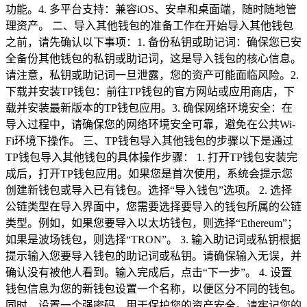
功能。4. 多平台支持：兼容iOS、安卓和桌面端，随时随地管
理资产。 二、导入其他钱包的准备工作在开始导入其他钱包
之前，请先确认以下事项：1. 备份私钥或助记词：确保您已安
全备份其他钱包的私钥或助记词，这是导入钱包的核心信息。
请注意，私钥或助记词一旦泄露，您的资产可能面临风险。2.
下载并安装TP钱包：前往TP钱包的官方网站或应用商店，下
载并安装最新版本的TP钱包应用。3. 确保网络环境安全：在
导入过程中，请确保您的网络环境安全可靠，避免在公共Wi-
Fi环境下操作。 三、TP钱包导入其他钱包的步骤以下是通过
TP钱包导入其他钱包的具体操作步骤： 1. 打开TP钱包安装完
成后，打开TP钱包应用。如果您是首次使用，系统会提示您
创建新钱包或导入已有钱包。选择“导入钱包”选项。 2. 选择
公链类型在导入界面中，您需要选择要导入的钱包所属的公链
类型。例如，如果您要导入以太坊钱包，则选择“Ethereum”；
如果是波场钱包，则选择“TRON”。 3. 输入助记词或私钥根据
提示输入您要导入钱包的助记词或私钥。请确保输入无误，并
确认没有被他人看到。输入完成后，点击“下一步”。 4. 设置
钱包信息为您的新钱包设置一个名称，以便区分不同的钱包。
同时，设置一个强密码，用于保护您的资产安全。请牢记您的